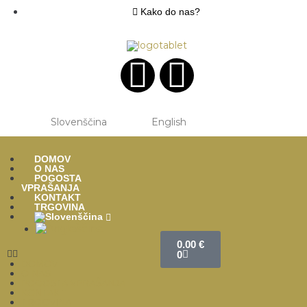
Kako do nas?
Slovenščina
English
DOMOV
O NAS
POGOSTA
VPRAŠANJA
KONTAKT
TRGOVINA
0.00
€
0
DOMOV
O NAS
POGOSTA VPRAŠANJA
KONTAKT
TRGOVINA