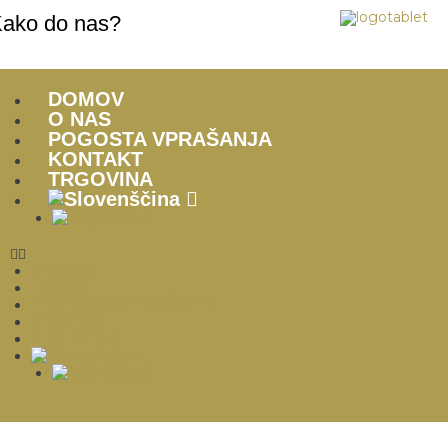
ako do nas?
DOMOV
O NAS
POGOSTA VPRAŠANJA
KONTAKT
TRGOVINA
DOMOV
O NAS
POGOSTA VPRAŠANJA
KONTAKT
TRGOVINA