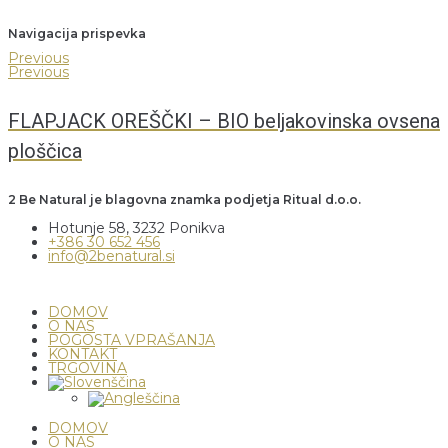
Navigacija prispevka
Previous
Previous
FLAPJACK OREŠČKI – BIO beljakovinska ovsena
ploščica
2 Be Natural je blagovna znamka podjetja Ritual d.o.o.
Hotunje 58, 3232 Ponikva
+386 30 652 456
info@2benatural.si
DOMOV
O NAS
POGOSTA VPRAŠANJA
KONTAKT
TRGOVINA
DOMOV
O NAS