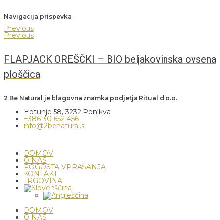
Navigacija prispevka
Previous
Previous
FLAPJACK OREŠČKI – BIO beljakovinska ovsena
ploščica
2 Be Natural je blagovna znamka podjetja Ritual d.o.o.
Hotunje 58, 3232 Ponikva
+386 30 652 456
info@2benatural.si
DOMOV
O NAS
POGOSTA VPRAŠANJA
KONTAKT
TRGOVINA
DOMOV
O NAS