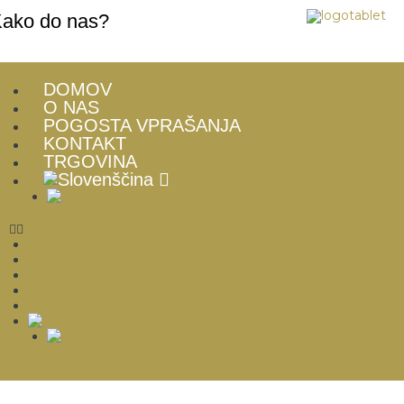
ako do nas?
DOMOV
O NAS
POGOSTA VPRAŠANJA
KONTAKT
TRGOVINA
DOMOV
O NAS
POGOSTA VPRAŠANJA
KONTAKT
TRGOVINA