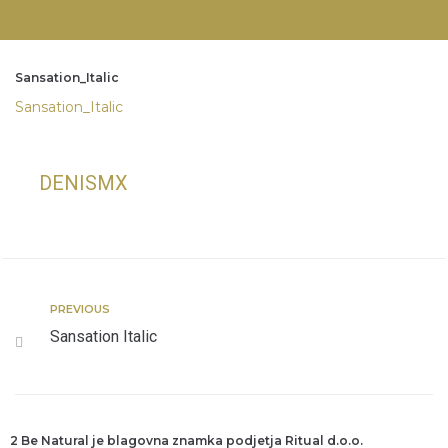
Sansation_Italic
Sansation_Italic
DENISMX
PREVIOUS
Sansation Italic
2 Be Natural je blagovna znamka podjetja Ritual d.o.o.