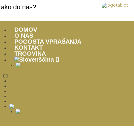
ako do nas?
DOMOV
O NAS
POGOSTA VPRAŠANJA
KONTAKT
TRGOVINA
DOMOV
O NAS
POGOSTA VPRAŠANJA
KONTAKT
TRGOVINA