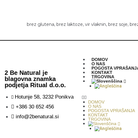
brez glutena, brez laktoze, vir vlaknin, brez soje, brez
DOMOV
O NAS
POGOSTA VPRAŠANJ
2 Be Natural je
KONTAKT
TRGOVINA
blagovna znamka
podjetja Ritual d.o.o.
Hotunje 58, 3232 Ponikva
DOMOV
+386 30 652 456
O NAS
POGOSTA VPRAŠANJA
KONTAKT
info@2benatural.si
TRGOVINA