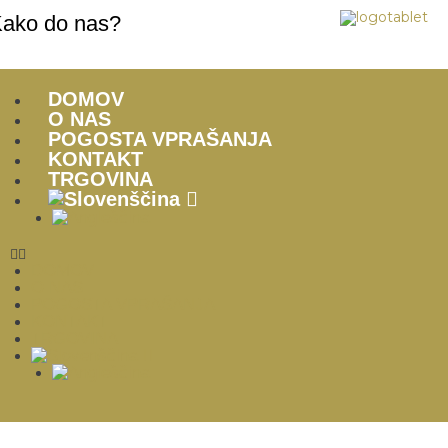
ako do nas?
DOMOV
O NAS
POGOSTA VPRAŠANJA
KONTAKT
TRGOVINA
DOMOV
O NAS
POGOSTA VPRAŠANJA
KONTAKT
TRGOVINA