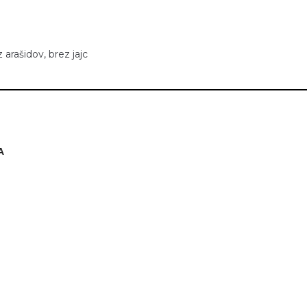
 arašidov, brez jajc
A